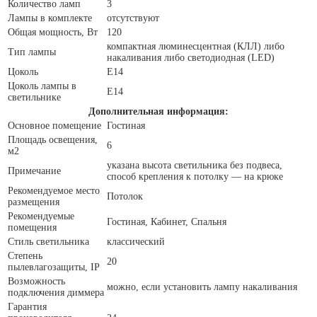
Количество ламп
3
Лампы в комплекте
отсутствуют
Общая мощность, Вт
120
компактная люминесцентная (КЛЛ) либо
Тип лампы
накаливания либо светодиодная (LED)
Цоколь
E14
Цоколь лампы в
E14
светильнике
Дополнительная информация:
Основное помещение
Гостиная
Площадь освещения,
6
м2
указана высота светильника без подвеса,
Примечание
способ крепления к потолку — на крюке
Рекомендуемое место
Потолок
размещения
Рекомендуемые
Гостиная, Кабинет, Спальня
помещения
Стиль светильника
классический
Степень
20
пылевлагозащиты, IP
Возможность
можно, если установить лампу накаливания
подключения диммера
Гарантия