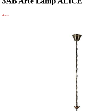
3AB Arte Lamp ALICE
Хит