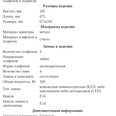
плафонов и подвесок
Размеры изделия:
Выступ, мм
185
Длина, мм
675
Размеры, мм
675x185
Материалы изделия:
Материал арматуры
металл
Материал плафонов и
стекло
подвесок
Лампы в изделии:
Количество плафонов
4
Направление
любое
плафонов
Форма плафонов
цилиндрическая
Количество ламп
4
Лампы в комплекте
отсутствуют
Общая мощность, Вт
160
компактная люминесцентная (КЛЛ) либо
Тип лампы
накаливания либо светодиодная (LED)
Цоколь
E14
Цоколь лампы в
E14
светильнике
Дополнительная информация:
Основное помещение
Гостиная