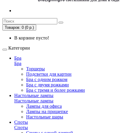
Товаров: 0 (0 р.)
В корзине пусто!
Категории
Бра
Бра
Торшеры
Подсветки для картин
Бра с одним рожком
Бра с двумя рожками
Бра с тремя и более рожками
Настольные лампы
Настольные лампы
Лампы для офиса
Лампы на прищепке
Настольные шары
Споты
Споты
Споты с одной лампой