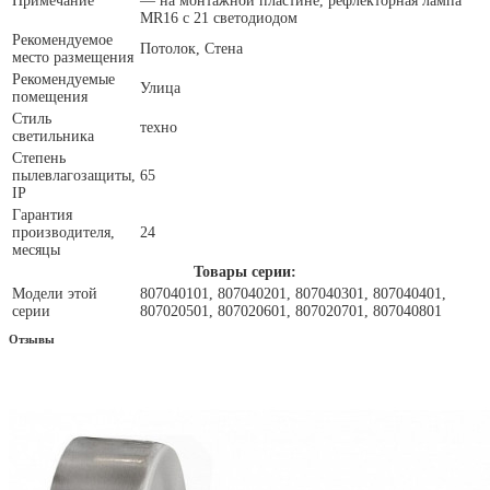
Примечание
— на монтажной пластине, рефлекторная лампа
MR16 с 21 светодиодом
Рекомендуемое
Потолок, Стена
место размещения
Рекомендуемые
Улица
помещения
Стиль
техно
светильника
Степень
пылевлагозащиты,
65
IP
Гарантия
производителя,
24
месяцы
Товары серии:
Модели этой
807040101, 807040201, 807040301, 807040401,
серии
807020501, 807020601, 807020701, 807040801
Отзывы