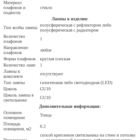
Материал
плафонов и
стекло
подвесок
Лампы в изделии:
полусферическая с рефлектором либо
Тип колбы лампы
полусферическая с радиатором
Количество
1
плафонов
Направление
любое
плафонов
Форма плафонов
круглая плоская
Количество ламп
1
Лампы в
отсутствуют
комплекте
Тип лампы
галогеновая либо светодиодная (LED)
Цоколь
GU10
Цоколь лампы в
GU10
светильнике
Дополнительная информация:
Основное
Улица
помещение
Площадь
0.2
освещения, м2
способ крепления светильника на стене и потолке