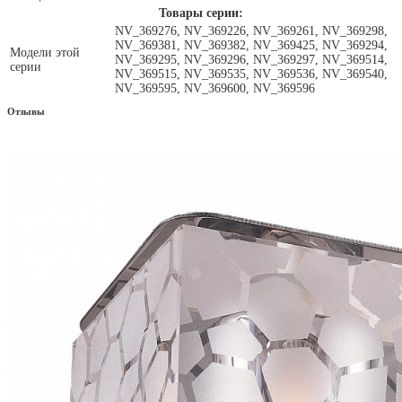
Товары серии:
NV_369276, NV_369226, NV_369261, NV_369298,
NV_369381, NV_369382, NV_369425, NV_369294,
Модели этой
NV_369295, NV_369296, NV_369297, NV_369514,
серии
NV_369515, NV_369535, NV_369536, NV_369540,
NV_369595, NV_369600, NV_369596
Отзывы