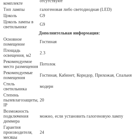
отсутствуют
комплекте
Тип лампы
галогеновая либо светодиодная (LED)
Цоколь
G9
Цоколь лампы в
G9
светильнике
Дополнительная информация:
Основное
Гостиная
помещение
Площадь
2.3
освещения, м2
Рекомендуемое
Потолок
место размещения
Рекомендуемые
Гостиная, Кабинет, Коридор, Прихожая, Спальня
помещения
Стиль
модерн
светильника
Степень
пылевлагозащиты,
20
IP
Возможность
подключения
можно, если установить галогеновую лампу
диммера
Гарантия
производителя,
24
месяцы