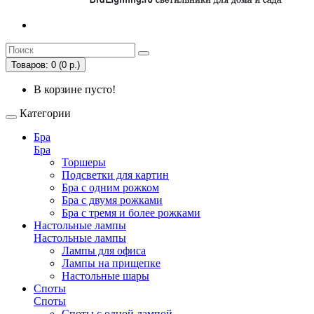
Товаров: 0 (0 р.)
В корзине пусто!
Категории
Бра
Бра
Торшеры
Подсветки для картин
Бра с одним рожком
Бра с двумя рожками
Бра с тремя и более рожками
Настольные лампы
Настольные лампы
Лампы для офиса
Лампы на прищепке
Настольные шары
Споты
Споты
Споты с одной лампой