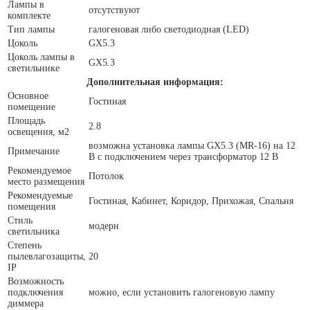
Лампы в
отсутствуют
комплекте
Тип лампы
галогеновая либо светодиодная (LED)
Цоколь
GX5.3
Цоколь лампы в
GX5.3
светильнике
Дополнительная информация:
Основное
Гостиная
помещение
Площадь
2.8
освещения, м2
возможна установка лампы GX5.3 (MR-16) на 12
Примечание
В с подключением через трансформатор 12 В
Рекомендуемое
Потолок
место размещения
Рекомендуемые
Гостиная, Кабинет, Коридор, Прихожая, Спальня
помещения
Стиль
модерн
светильника
Степень
пылевлагозащиты,
20
IP
Возможность
подключения
можно, если установить галогеновую лампу
диммера