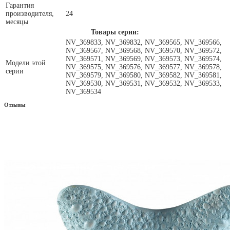
Гарантия
производителя,
24
месяцы
Товары серии:
NV_369833, NV_369832, NV_369565, NV_369566,
NV_369567, NV_369568, NV_369570, NV_369572,
NV_369571, NV_369569, NV_369573, NV_369574,
Модели этой
NV_369575, NV_369576, NV_369577, NV_369578,
серии
NV_369579, NV_369580, NV_369582, NV_369581,
NV_369530, NV_369531, NV_369532, NV_369533,
NV_369534
Отзывы