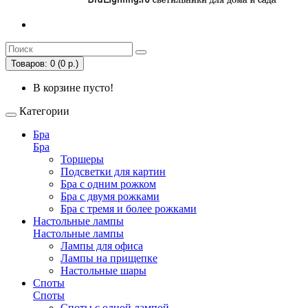
Товаров: 0 (0 р.)
В корзине пусто!
Категории
Бра
Бра
Торшеры
Подсветки для картин
Бра с одним рожком
Бра с двумя рожками
Бра с тремя и более рожками
Настольные лампы
Настольные лампы
Лампы для офиса
Лампы на прищепке
Настольные шары
Споты
Споты
Споты с одной лампой