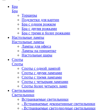
Бра
Бра
Торшеры
Подсветки для картин
Бра с одним рожком
Бра с двумя рожками
Бра с тремя и более рожками
Настольные лампы
Настольные лампы
Лампы для офиса
Лампы на прищепке
Настольные шары
Споты
Споты
Споты с одной лампой
Споты с двумя лампами
Споты с тремя лампами
Споты с четырьмя лампами
Споты более четырех ламп
Светильники
Светильники
Встраиваемые светильники
- Встраиваемые декоративные светильники
- Встраиваемые светодиодные светильники