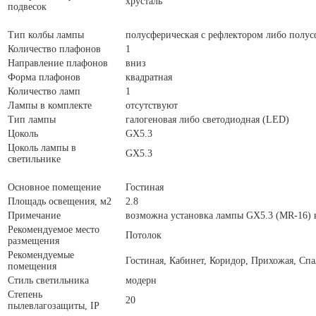
хрусталь
подвесок
Тип колбы лампы
полусферическая с рефлектором либо полус
Количество плафонов
1
Направление плафонов
вниз
Форма плафонов
квадратная
Количество ламп
1
Лампы в комплекте
отсутствуют
Тип лампы
галогеновая либо светодиодная (LED)
Цоколь
GX5.3
Цоколь лампы в
GX5.3
светильнике
Основное помещение
Гостиная
Площадь освещения, м2
2.8
Примечание
возможна установка лампы GX5.3 (MR-16) н
Рекомендуемое место
Потолок
размещения
Рекомендуемые
Гостиная, Кабинет, Коридор, Прихожая, Спа
помещения
Стиль светильника
модерн
Степень
20
пылевлагозащиты, IP