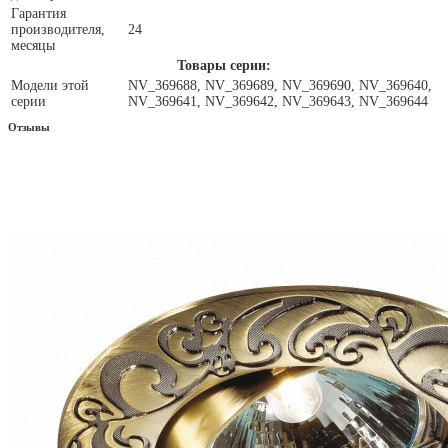
Гарантия
производителя,
24
месяцы
Товары серии:
Модели этой
NV_369688, NV_369689, NV_369690, NV_369640,
серии
NV_369641, NV_369642, NV_369643, NV_369644
Отзывы