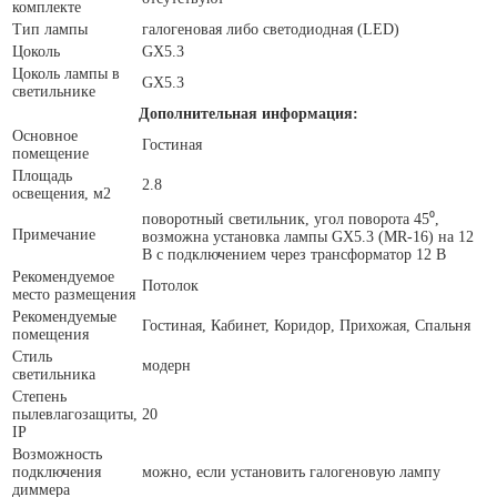
комплекте
Тип лампы
галогеновая либо светодиодная (LED)
Цоколь
GX5.3
Цоколь лампы в
GX5.3
светильнике
Дополнительная информация:
Основное
Гостиная
помещение
Площадь
2.8
освещения, м2
поворотный светильник, угол поворота 45⁰,
Примечание
возможна установка лампы GX5.3 (MR-16) на 12
В с подключением через трансформатор 12 В
Рекомендуемое
Потолок
место размещения
Рекомендуемые
Гостиная, Кабинет, Коридор, Прихожая, Спальня
помещения
Стиль
модерн
светильника
Степень
пылевлагозащиты,
20
IP
Возможность
подключения
можно, если установить галогеновую лампу
диммера